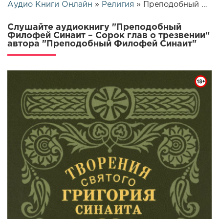
Аудио Книги Онлайн
»
Религия
» Преподобный Филофей Синаит – Сорок глав о трезвении | 25955
Слушайте аудиокнигу "Преподобный
Филофей Синаит – Сорок глав о трезвении"
автора "Преподобный Филофей Синаит"