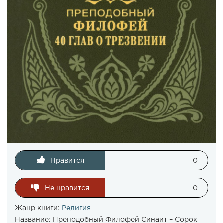
Нравится
0
Не нравится
0
Жанр книги:
Религия
Название:
Преподобный Филофей Синаит – Сорок