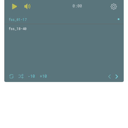
0:00
fss_01-17
fss_18-40
-10
+10