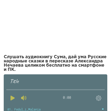
Слушать аудиокнигу Сума, дай ума Русские
народные сказки в пересказе Александра
Нечаева целиком бесплатно на смартфоне
и ПК.
Title
0:00
01. Fedul_i_Malania