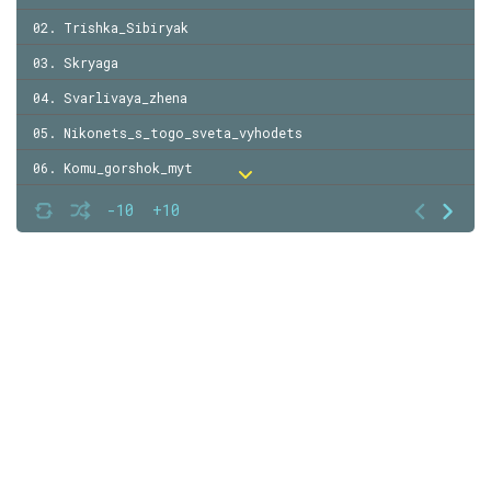
02. Trishka_Sibiryak
03. Skryaga
04. Svarlivaya_zhena
05. Nikonets_s_togo_sveta_vyhodets
06. Komu_gorshok_myt
07. Gorshenya
-10
+10
08. Boltlivaya_zhena
09. Bednyak_kulak_i_barin
10. Chego_na_svete_ne_byvaet
11. Muzhik_i_tsar
12. Vse_u_nas_slava_Bogu
13. Kasha_iz_topora
14. Suma_day_uma