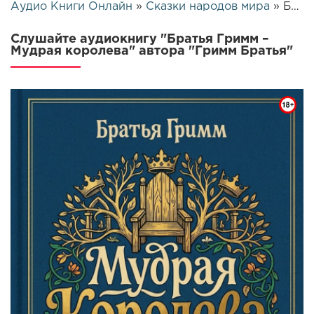
Аудио Книги Онлайн
»
Сказки народов мира
» Братья Гримм – Мудрая королева | 25678
Слушайте аудиокнигу "Братья Гримм –
Мудрая королева" автора "Гримм Братья"