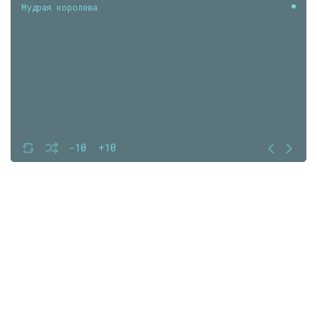
Мудрая королева
-10
+10