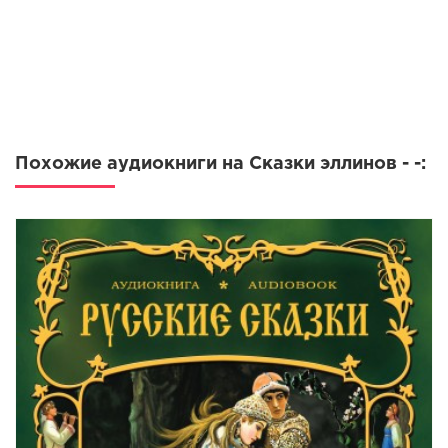
mdg_13_Подвиги Геракла. Десятый подвиг Геракла
mdg_14_Подвиги Геракла. Одиннадцатый подвиг Геракла
mdg_15_Подвиги Геракла. Двенадцатый подвиг Геракла
mdg_16_Язон и аргонавты. Золотое руно
mdg_17_Язон и аргонавты. Аргонавты
Похожие аудиокниги на Сказки эллинов - -:
mdg_18_Язон и аргонавты. На берегах Колхиды
mdg_19_Язон и аргонавты. Похищение золотого руна
mdg_20_Язон и аргонавты. Язон и Медея
mdg_21_Язон и аргонавты. Изгнание Язона
mdg_22_Странствия Одиссея. Падение Трои
mdg_23_Странствия Одиссея. В пещере Циклопа
mdg_24_Странствия Одиссея. Дар повелителя ветров
mdg_25_Странствия Одиссея. Волшебный остров Эя
mdg_26_Странствия Одиссея. Обитель мертвых