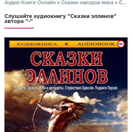
Аудио Книги Онлайн
»
Сказки народов мира
» Сказки эллинов | 25701
Слушайте аудиокнигу "Сказки эллинов"
автора "-"