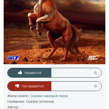
Нравится
0
Не нравится
0
Жанр книги:
Сказки народов мира
Название:
Сказки эллинов
Автор:
-