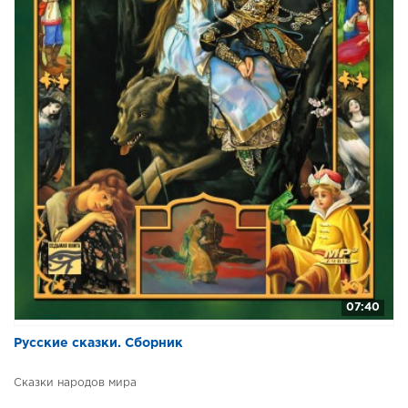
mdg_27_Странствия Одиссея. Остров сирен
mdg_28_Странствия Одиссея. Быки Гелиоса
mdg_29_Странствия Одиссея. Гнев Посейдона
mdg_30_Странствия Одиссея. Во дворце Алкеноя
mdg_31_Странствия Одиссея. Возвращение на Итаку
mdg_32_Странствия Одиссея. Женихи Пенелопы
mdg_33_Странствия Одиссея. Месть Одиссея
mdg_34_Странствия Одиссея. Новые странствия
mdg_35_Подвиги Персея
07:40
Русские сказки. Сборник
Сказки народов мира