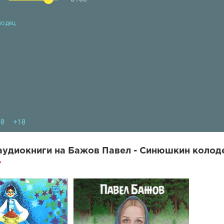
лодец
10
+10
удиокниги на Бажов Павел - Синюшкин колоде