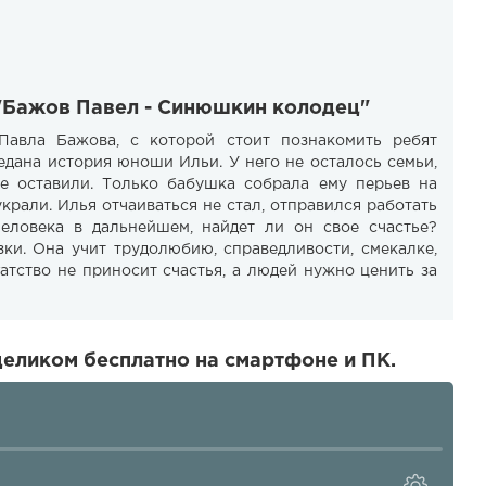
 "Бажов Павел - Синюшкин колодец"
авла Бажова, с которой стоит познакомить ребят
ведана история юноши Ильи. У него не осталось семьи,
не оставили. Только бабушка собрала ему перьев на
украли. Илья отчаиваться не стал, отправился работать
человека в дальнейшем, найдет ли он свое счастье?
зки. Она учит трудолюбию, справедливости, смекалке,
гатство не приносит счастья, а людей нужно ценить за
еликом бесплатно на смартфоне и ПК.