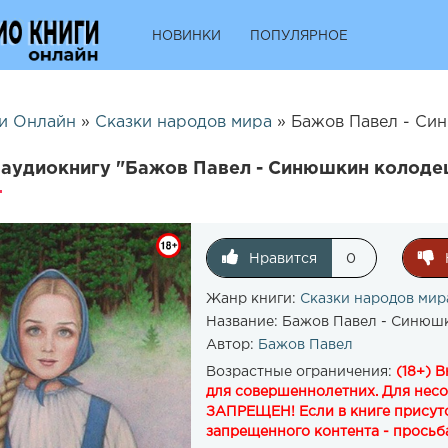
НОВИНКИ
ПОПУЛЯРНОЕ
и Онлайн
»
Сказки народов мира
» Бажов Павел - Син
аудиокнигу "Бажов Павел - Синюшкин колоде
Нравится
0
Жанр книги:
Сказки народов мир
Название:
Бажов Павел - Синюш
Автор:
Бажов Павел
Возрастные ограничения:
(18+) 
для совершеннолетних. Для нес
ЗАПРЕЩЕН! Если в книге присутс
запрещенного контента - просьба