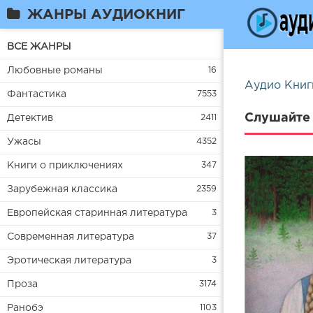
ЖАНРЫ АУДИОКНИГ
ВСЕ ЖАНРЫ
Любовные романы
16
Аудио Книг
Фантастика
7553
Слушайте 
Детектив
2411
Ужасы
4352
Книги о приключениях
347
Зарубежная классика
2359
Европейская старинная литература
3
Современная литература
37
Эротическая литература
3
Проза
3174
Ранобэ
1103