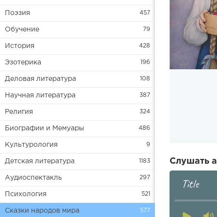
Поэзия
457
Обучение
79
История
428
Эзотерика
196
Деловая литература
108
Научная литература
387
Религия
324
Биографии и Мемуары
486
Культурология
9
Слушать а
Детская литература
1183
Аудиоспектакль
297
Title
Психология
521
Сказки народов мира
577