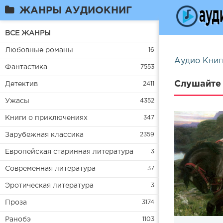
ЖАНРЫ АУДИОКНИГ
ВСЕ ЖАНРЫ
Любовные романы
16
Аудио Книг
Фантастика
7553
Слушайте 
Детектив
2411
Ужасы
4352
Книги о приключениях
347
Зарубежная классика
2359
Европейская старинная литература
3
Современная литература
37
Эротическая литература
3
Проза
3174
Ранобэ
1103