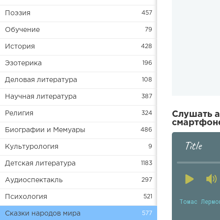
Поэзия
457
Обучение
79
История
428
Эзотерика
196
Деловая литература
108
Научная литература
387
Религия
324
Слушать а
смартфоне
Биографии и Мемуары
486
Title
Культурология
9
Детская литература
1183
Аудиоспектакль
297
Психология
521
Томас Лермо
Сказки народов мира
577