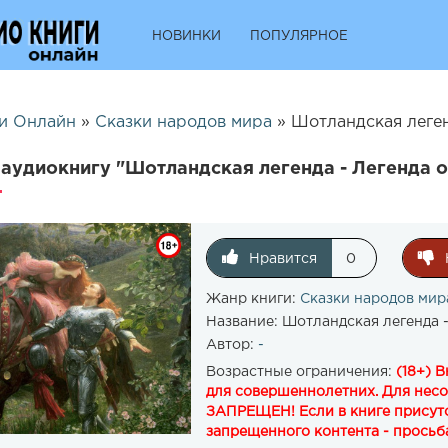
НОВИНКИ
ПОПУЛЯРНОЕ
и Онлайн
»
Сказки народов мира
» Шотландская леген
аудиокнигу "Шотландская легенда - Легенда о
Нравится
0
Жанр книги:
Сказки народов мир
Название:
Шотландская легенда -
Автор:
-
Возрастные ограничения:
(18+) 
для совершеннолетних. Для нес
ЗАПРЕЩЕН! Если в книге присутс
запрещенного контента - просьба