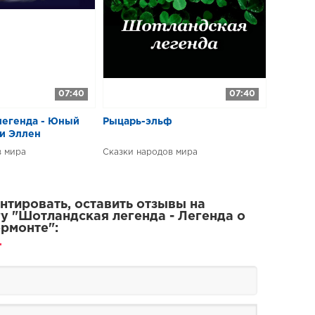
07:40
07:40
легенда - Юный
Рыцарь-эльф
ди Эллен
в мира
Сказки народов мира
тировать, оставить отзывы на
у "Шотландская легенда - Легенда о
рмонте":