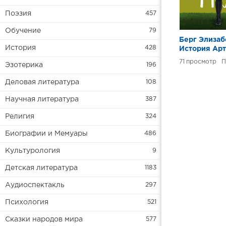
Поэзия
457
Обучение
79
Берг Элизаб
История
428
История Арт
71
П
Эзотерика
196
Деловая литература
108
Научная литература
387
Религия
324
Биографии и Мемуары
486
Культурология
9
Детская литература
1183
Аудиоспектакль
297
Психология
521
Сказки народов мира
577