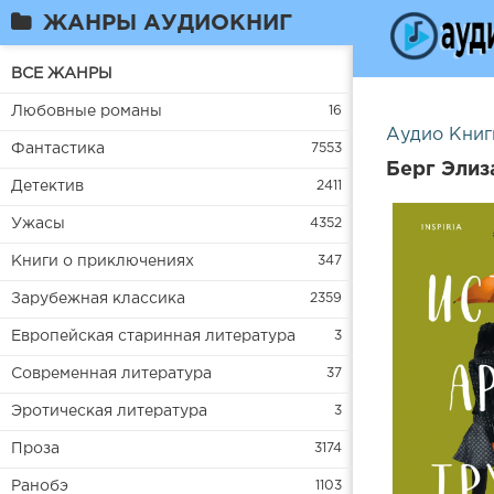
ЖАНРЫ АУДИОКНИГ
ВСЕ ЖАНРЫ
Любовные романы
16
Аудио Книг
Фантастика
7553
Берг Элиз
Детектив
2411
Ужасы
4352
Книги о приключениях
347
Зарубежная классика
2359
Европейская старинная литература
3
Современная литература
37
Эротическая литература
3
Проза
3174
Ранобэ
1103