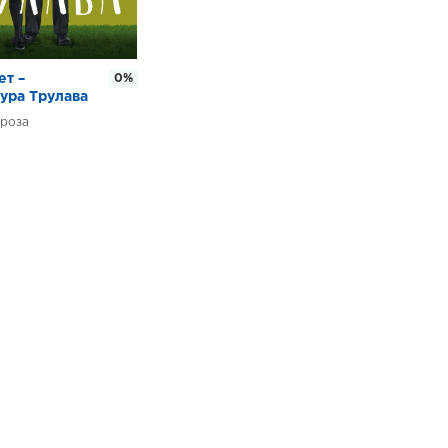
ет –
0%
ура Трулава
роза