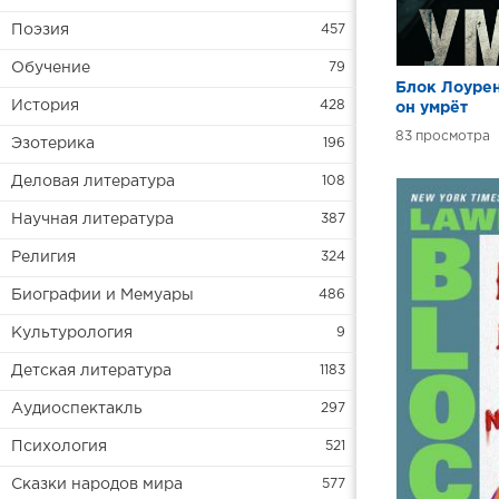
Поэзия
457
Обучение
79
Блок Лоурен
История
428
он умрёт
83
Эзотерика
196
Деловая литература
108
Научная литература
387
Религия
324
Биографии и Мемуары
486
Культурология
9
Детская литература
1183
Аудиоспектакль
297
Психология
521
Сказки народов мира
577