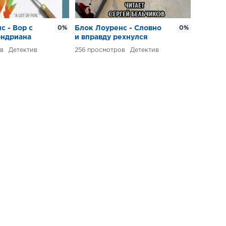
с - Вор с
0%
Блок Лоуренс - Словно
0%
ондриана
и вправду рехнулся
Детектив
256
Детектив