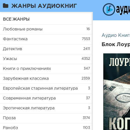
ЖАНРЫ АУДИОКНИГ
ВСЕ ЖАНРЫ
Любовные романы
16
Аудио Книг
Фантастика
7553
Блок Лоур
Детектив
2411
Ужасы
4352
Книги о приключениях
347
Зарубежная классика
2359
Европейская старинная литература
3
Современная литература
37
Эротическая литература
3
Проза
3174
Ранобэ
1103