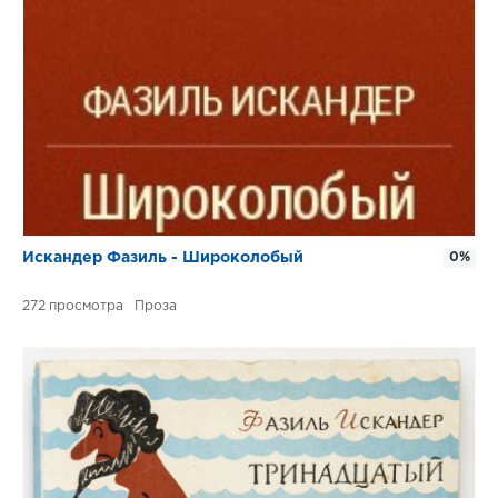
Искандер Фазиль - Широколобый
0%
272
Проза