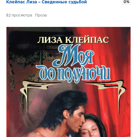
Клейпас Лиза – Сведенные судьбой
0%
82
Проза