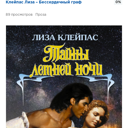
Клейпас Лиза – Бессердечный граф
0%
89
Проза