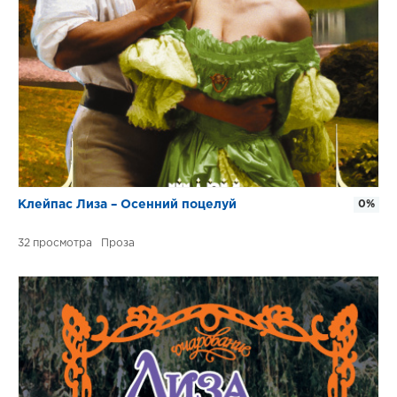
Клейпас Лиза – Осенний поцелуй
0%
32
Проза