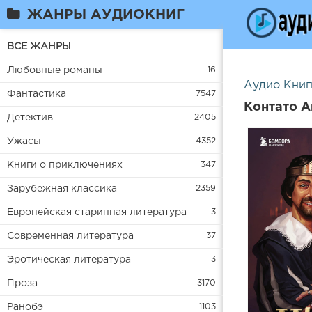
ЖАНРЫ АУДИОКНИГ
ВСЕ ЖАНРЫ
Любовные романы
16
Аудио Книг
Фантастика
7547
Контато А
Детектив
2405
Ужасы
4352
Книги о приключениях
347
Зарубежная классика
2359
Европейская старинная литература
3
Современная литература
37
Эротическая литература
3
Проза
3170
Ранобэ
1103