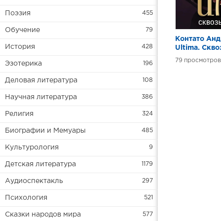
Поэзия
455
Обучение
79
Контато Анд
История
428
Ultima. Скв
Врата. Исто
79
Эзотерика
196
Гэрриота и 
знаменитой
Деловая литература
108
Научная литература
386
Религия
324
Биографии и Мемуары
485
Культурология
9
Детская литература
1179
Аудиоспектакль
297
Психология
521
Сказки народов мира
577