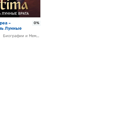
реа –
0%
озь Лунные
рия Ричарда
Биографии и Мемуары
его
 франшизы