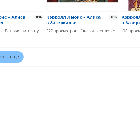
ис - Алиса
0%
Кэрролл Льюис - Алиса
0%
Кэрролл
ес
в Зазеркалье
в Зазер
Детская литература
227
Сказки народов мира
198
зить еще