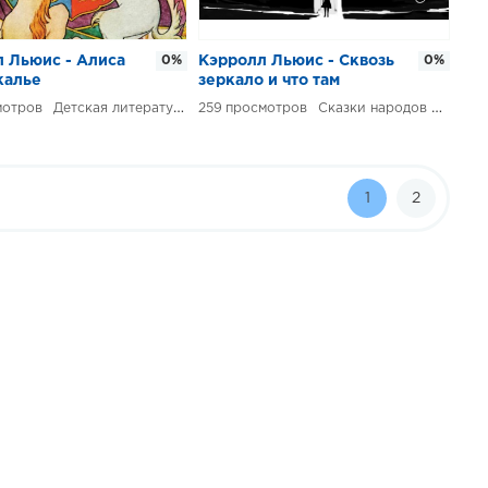
 Льюис - Алиса
0%
Кэрролл Льюис - Сквозь
0%
калье
зеркало и что там
увидела Алиса, или
Детская литература
259
Сказки народов мира
Алиса в Зазеркалье
1
2