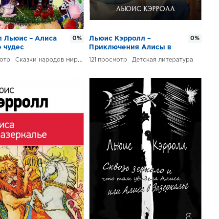
 Льюис – Алиса
0%
Льюис Кэрролл –
0%
е чудес
Приключения Алисы в
стране чудес
Сказки народов мира
121
Детская литература