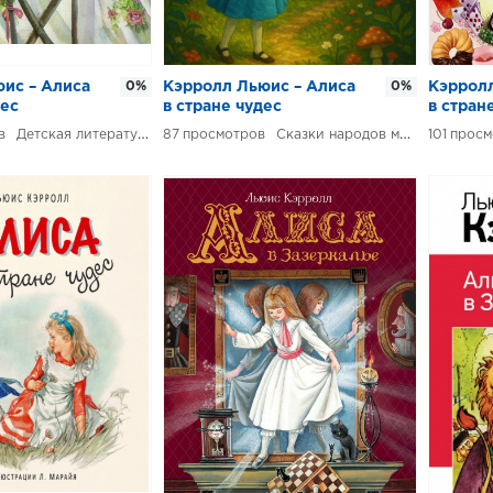
ис – Алиса
0%
Кэрролл Льюис – Алиса
0%
Кэрролл
дес
в стране чудес
в стран
Детская литература
87
Сказки народов мира
101