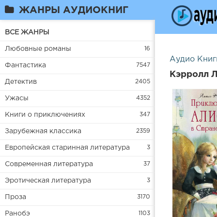
ЖАНРЫ АУДИОКНИГ
ВСЕ ЖАНРЫ
Любовные романы
16
Аудио Книг
Фантастика
7547
Кэрролл Л
Детектив
2405
Ужасы
4352
Книги о приключениях
347
Зарубежная классика
2359
Европейская старинная литература
3
Современная литература
37
Эротическая литература
3
Проза
3170
Ранобэ
1103