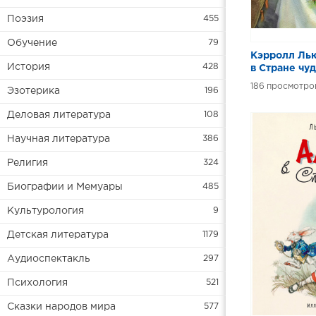
Поэзия
455
Обучение
79
Кэрролл Лью
История
428
в Стране чу
186
Эзотерика
196
Деловая литература
108
Научная литература
386
Религия
324
Биографии и Мемуары
485
Культурология
9
Детская литература
1179
Аудиоспектакль
297
Психология
521
Сказки народов мира
577