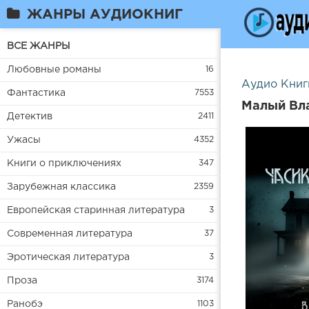
ЖАНРЫ АУДИОКНИГ
ВСЕ ЖАНРЫ
Любовные романы
16
Аудио Книг
Фантастика
7553
Малый Вла
Детектив
2411
Ужасы
4352
Книги о приключениях
347
Зарубежная классика
2359
Европейская старинная литература
3
Современная литература
37
Эротическая литература
3
Проза
3174
Ранобэ
1103