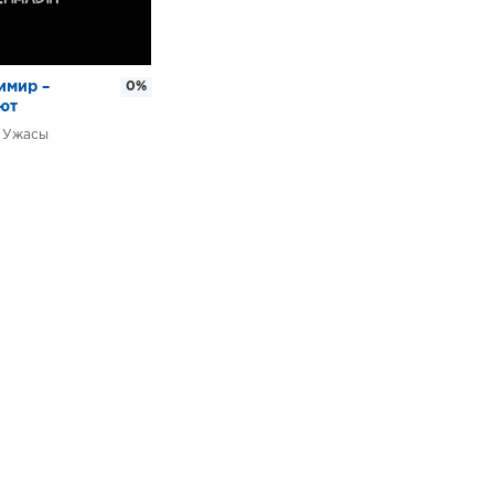
имир –
0%
ют
Ужасы