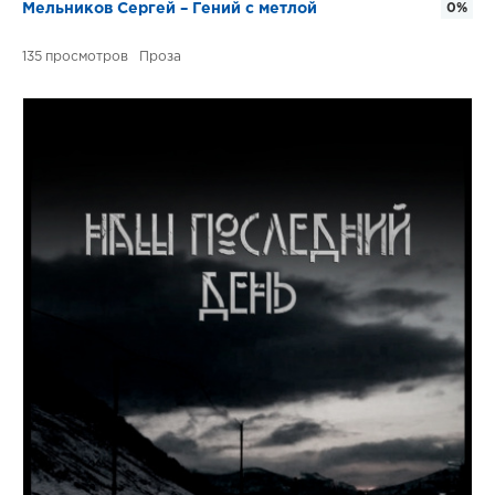
Мельников Сергей – Гений с метлой
0%
135
Проза