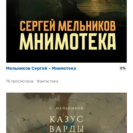
Мельников Сергей – Мнимотека
0%
76
Фантастика