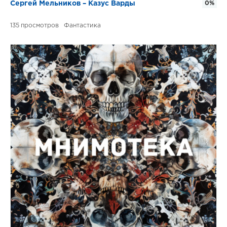
Сергей Мельников – Казус Варды
0%
135
Фантастика