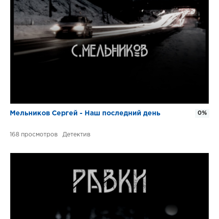
Мельников Сергей - Наш последний день
0%
168
Детектив