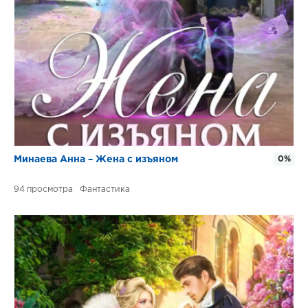
Минаева Анна – Жена с изъяном
0%
94
Фантастика