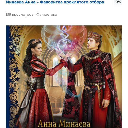
Минаева Анна – Фаворитка проклятого отбора
0%
139
Фантастика