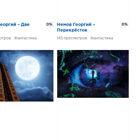
еоргий – Две
0%
Немов Георгий –
0%
Перекрёсток
Фантастика
145
Фантастика