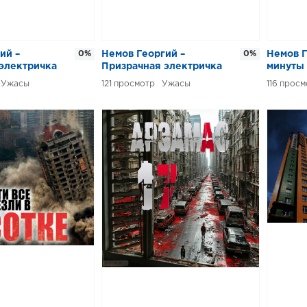
ий –
0%
Немов Георгий –
0%
Немов Г
электричка
Призрачная электричка
минуты
Ужасы
121
Ужасы
116