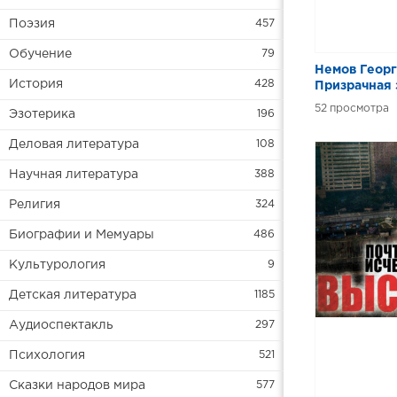
Поэзия
457
Обучение
79
Немов Георг
История
428
Призрачная 
52
Эзотерика
196
Деловая литература
108
Научная литература
388
Религия
324
Биографии и Мемуары
486
Культурология
9
Детская литература
1185
Аудиоспектакль
297
Психология
521
Сказки народов мира
577