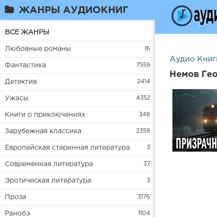
ЖАНРЫ АУДИОКНИГ
ВСЕ ЖАНРЫ
Любовные романы
16
Аудио Книг
Фантастика
7559
Немов Гео
Детектив
2414
Ужасы
4352
Книги о приключениях
348
Зарубежная классика
2359
Европейская старинная литература
3
Современная литература
37
Эротическая литература
3
Проза
3176
Ранобэ
1104