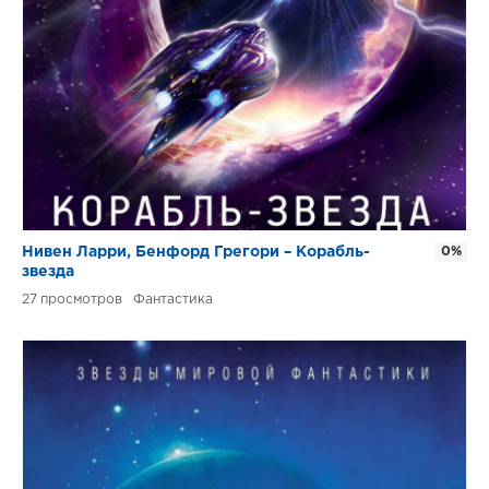
Нивен Ларри, Бенфорд Грегори – Корабль-
0%
звезда
27
Фантастика