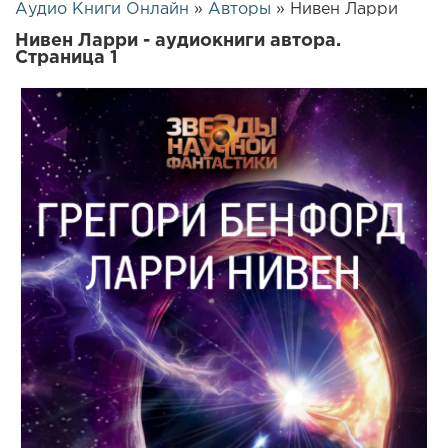
Аудио Книги Онлайн
»
Авторы
» Нивен Ларри
Нивен Ларри - аудиокниги автора.
Страница 1