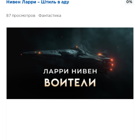
Нивен Ларри – Штиль в аду
0%
87
Фантастика