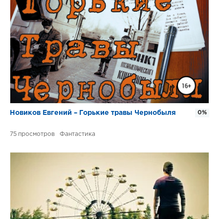
Новиков Евгений – Горькие травы Чернобыля
0%
75
Фантастика