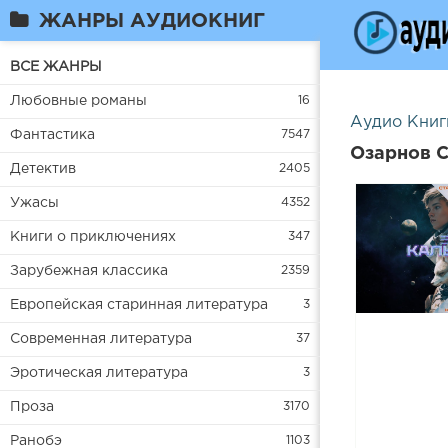
ЖАНРЫ АУДИОКНИГ
ВСЕ ЖАНРЫ
Любовные романы
16
Аудио Книг
Фантастика
7547
Озарнов С
Детектив
2405
Ужасы
4352
Книги о приключениях
347
Зарубежная классика
2359
Европейская старинная литература
3
Современная литература
37
Эротическая литература
3
Проза
3170
Ранобэ
1103