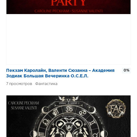
Пекхам Каролайн, Валенти Сюзанна – Академия
0%
Зодиак Большая Вечеринка О.С.Е.Л.
7
Фантастика