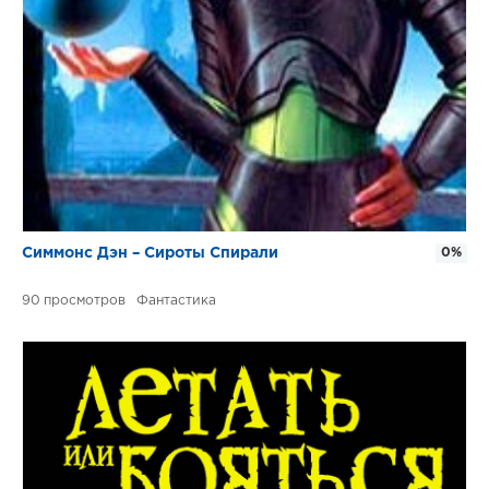
Симмонс Дэн – Сироты Спирали
0%
90
Фантастика