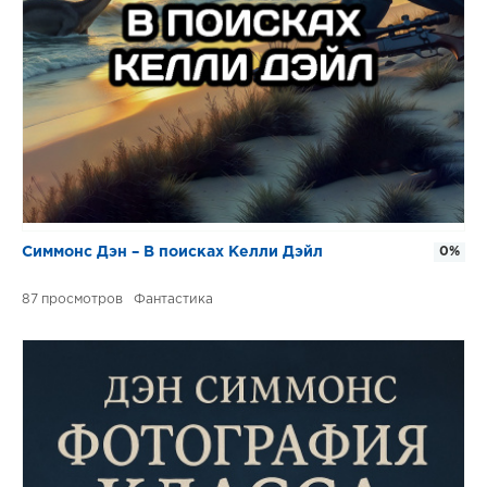
Симмонс Дэн – В поисках Келли Дэйл
0%
87
Фантастика