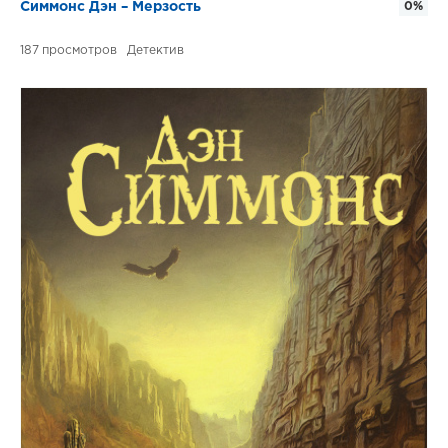
Симмонс Дэн – Мерзость
0%
187
Детектив