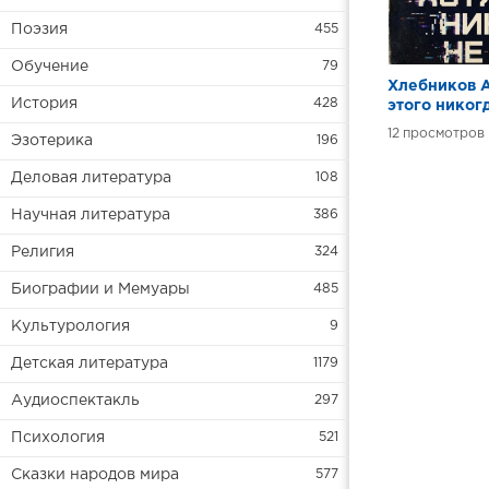
Поэзия
455
Обучение
79
Хлебников А
История
428
этого никог
12
Эзотерика
196
Деловая литература
108
Научная литература
386
Религия
324
Биографии и Мемуары
485
Культурология
9
Детская литература
1179
Аудиоспектакль
297
Психология
521
Сказки народов мира
577