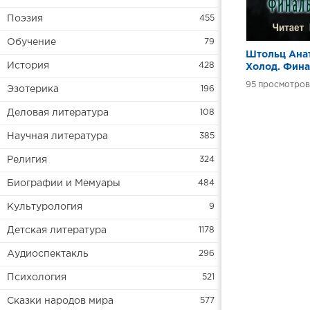
Поэзия
455
Обучение
79
Штольц Ана
История
428
Холод. Фин
аккорд
95
Эзотерика
196
Деловая литература
108
Научная литература
385
Религия
324
Биографии и Мемуары
484
Культурология
9
Детская литература
1178
Аудиоспектакль
296
Психология
521
Сказки народов мира
577