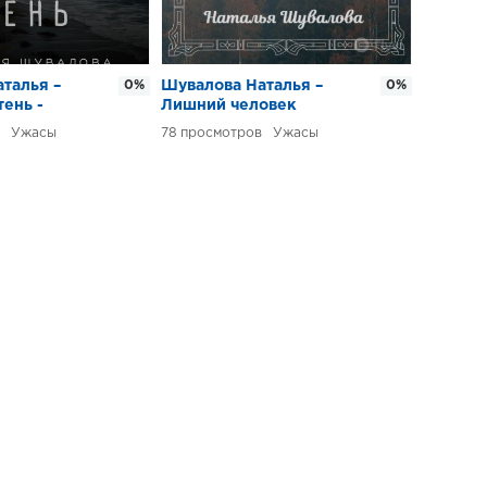
талья –
0%
Шувалова Наталья –
0%
тень -
Лишний человек
аре. 1 часть.
Ужасы
78
Ужасы