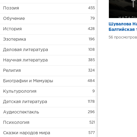
Поэзия
455
Обучение
79
Шувалова На
История
428
Балтийская 
Смерть в янт
56
Эзотерика
196
Деловая литература
108
Научная литература
385
Религия
324
Биографии и Мемуары
484
Культурология
9
Детская литература
1178
Аудиоспектакль
296
Психология
521
Сказки народов мира
577