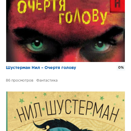
Шустерман Нил – Очертя голову
0%
86
Фантастика