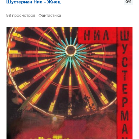
Шустерман Нил – Жнец
0%
98
Фантастика