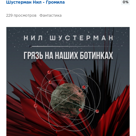
Шустерман Нил - Громила
0%
229
Фантастика