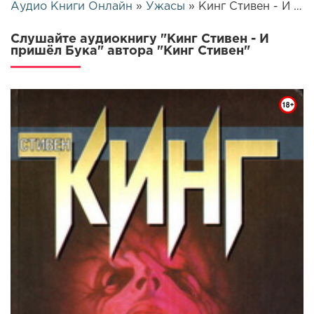
Аудио Книги Онлайн
»
Ужасы
» Кинг Стивен - И пришёл Бука | 12410
Слушайте аудиокнигу "Кинг Стивен - И
пришёл Бука" автора "Кинг Стивен"