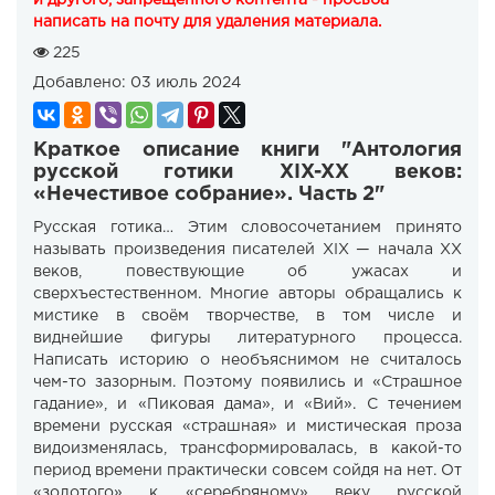
и другого, запрещенного контента - просьба
написать на почту для удаления материала.
225
Добавлено:
03 июль 2024
Краткое описание книги "Антология
русской готики XIX-XX веков:
«Нечестивое собрание». Часть 2"
Русская готика… Этим словосочетанием принято
называть произведения писателей XIX — начала XX
веков, повествующие об ужасах и
сверхъестественном. Многие авторы обращались к
мистике в своём творчестве, в том числе и
виднейшие фигуры литературного процесса.
Написать историю о необъяснимом не считалось
чем-то зазорным. Поэтому появились и «Страшное
гадание», и «Пиковая дама», и «Вий». С течением
времени русская «страшная» и мистическая проза
видоизменялась, трансформировалась, в какой-то
период времени практически совсем сойдя на нет. От
«золотого» к «серебряному» веку русской