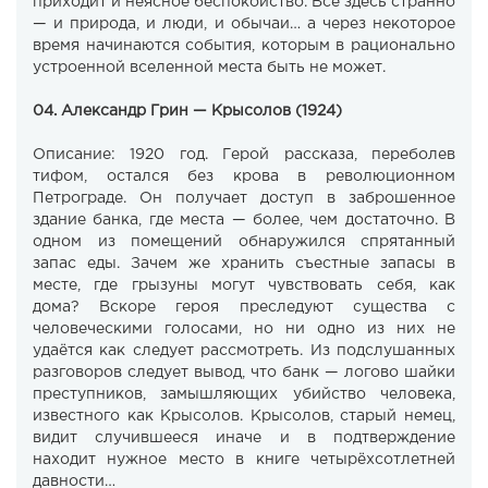
приходит и неясное беспокойство. Всё здесь странно
— и природа, и люди, и обычаи… а через некоторое
время начинаются события, которым в рационально
устроенной вселенной места быть не может.
04. Александр Грин — Крысолов (1924)
Описание: 1920 год. Герой рассказа, переболев
тифом, остался без крова в революционном
Петрограде. Он получает доступ в заброшенное
здание банка, где места — более, чем достаточно. В
одном из помещений обнаружился спрятанный
запас еды. Зачем же хранить съестные запасы в
месте, где грызуны могут чувствовать себя, как
дома? Вскоре героя преследуют существа с
человеческими голосами, но ни одно из них не
удаётся как следует рассмотреть. Из подслушанных
разговоров следует вывод, что банк — логово шайки
преступников, замышляющих убийство человека,
известного как Крысолов. Крысолов, старый немец,
видит случившееся иначе и в подтверждение
находит нужное место в книге четырёхсотлетней
давности…