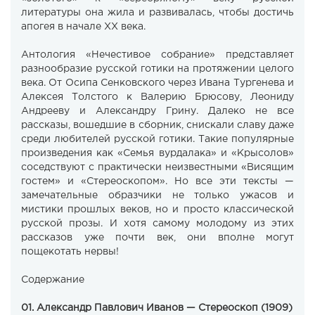
литературы она жила и развивалась, чтобы достичь
апогея в начале XX века.
Антология «Нечестивое собрание» представляет
разнообразие русской готики на протяжении целого
века. От Осипа Сенковского через Ивана Тургенева и
Алексея Толстого к Валерию Брюсову, Леониду
Андрееву и Александру Грину. Далеко не все
рассказы, вошедшие в сборник, снискали славу даже
среди любителей русской готики. Такие популярные
произведения как «Семья вурдалака» и «Крысолов»
соседствуют с практически неизвестными «Висящим
гостем» и «Стереоскопом». Но все эти тексты —
замечательные образчики не только ужасов и
мистики прошлых веков, но и просто классической
русской прозы. И хотя самому молодому из этих
рассказов уже почти век, они вполне могут
пощекотать нервы!
Содержание
01. Александр Павлович Иванов — Стереоскоп (1909)