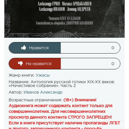
Нравится
0
Не нравится
0
Жанр книги:
Ужасы
Название:
Антология русской готики XIX-XX веков:
«Нечестивое собрание». Часть 2
Автор:
Иванов Александр
Возрастные ограничения:
(18+) Внимание!
Аудиокнига может содержать контент только для
совершеннолетних. Для несовершеннолетних
просмотр данного контента СТРОГО ЗАПРЕЩЕН!
Если в книге присутствует наличие пропаганды ЛГБТ