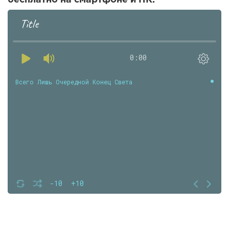
бесплатно на смартфоне и ПК.
Title
0:00
Всего Лишь Очередной Конец Света
-10
+10