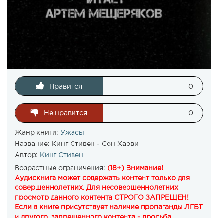
Нравится
0
Не нравится
0
Жанр книги:
Ужасы
Название:
Кинг Стивен - Сон Харви
Автор:
Кинг Стивен
Возрастные ограничения:
(18+) Внимание!
Аудиокнига может содержать контент только для
совершеннолетних. Для несовершеннолетних
просмотр данного контента СТРОГО ЗАПРЕЩЕН!
Если в книге присутствует наличие пропаганды ЛГБТ
и другого, запрещенного контента - просьба