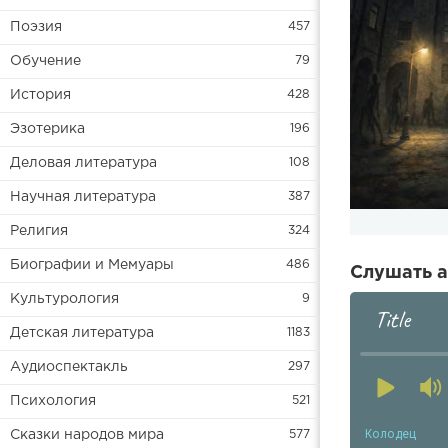
Поэзия
457
Обучение
79
История
428
Эзотерика
196
Деловая литература
108
Научная литература
387
Религия
324
Биографии и Мемуары
486
Слушать а
Культурология
9
Title
Детская литература
1183
Аудиоспектакль
297
Психология
521
Колодец
Сказки народов мира
577