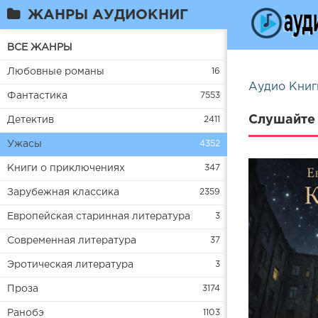
ЖАНРЫ АУДИОКНИГ
ВСЕ ЖАНРЫ
Любовные романы
16
Аудио Книг
Фантастика
7553
Слушайте 
Детектив
2411
Ужасы
4352
Книги о приключениях
347
Зарубежная классика
2359
Европейская старинная литература
3
Современная литература
37
Эротическая литература
3
Проза
3174
Ранобэ
1103