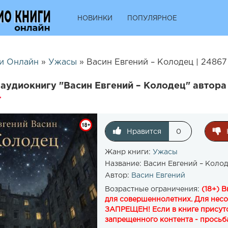
НОВИНКИ
ПОПУЛЯРНОЕ
и Онлайн
»
Ужасы
» Васин Евгений – Колодец | 24867
аудиокнигу "Васин Евгений – Колодец" автора
Нравится
0
Жанр книги:
Ужасы
Название:
Васин Евгений – Коло
Автор:
Васин Евгений
Возрастные ограничения:
(18+) 
для совершеннолетних. Для нес
ЗАПРЕЩЕН! Если в книге присутс
запрещенного контента - просьба