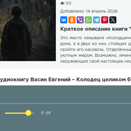
101
Добавлено:
14 апрель 2026
Краткое описание книги 
Это место называли «Колодцем»
дома, а в двух из них, стоящих
пройти его насквозь. Отделённый
уютным миром. Возможно, именн
окружающих своё настоящее лиц
удиокнигу Васин Евгений – Колодец целиком б
0:00