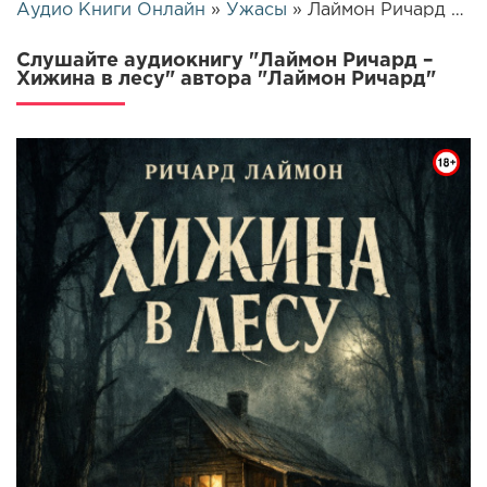
Аудио Книги Онлайн
»
Ужасы
» Лаймон Ричард – Хижина в лесу | 24988
Слушайте аудиокнигу "Лаймон Ричард –
Хижина в лесу" автора "Лаймон Ричард"