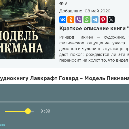
91
Добавлено:
08 май 2026
Краткое описание книги
Ричард Пикмен — художник, 
физическое ощущение ужаса.
демонов и чудовищ в пугающе п
даёт покоя: рождаются ли эти
переносит на холст то, что видел
удиокнигу Лавкрафт Говард – Модель Пикмана
0:00
ана