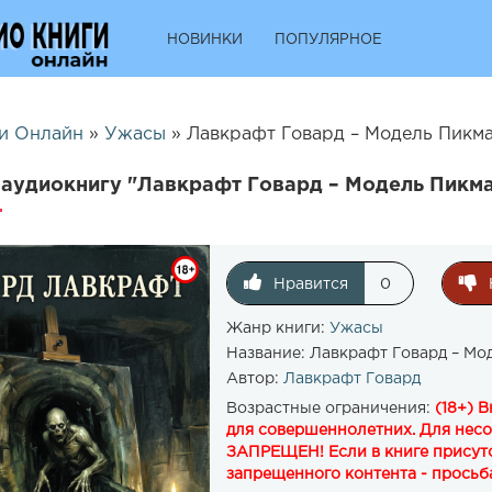
НОВИНКИ
ПОПУЛЯРНОЕ
и Онлайн
»
Ужасы
» Лавкрафт Говард – Модель Пикма
аудиокнигу "Лавкрафт Говард – Модель Пикма
Нравится
0
Жанр книги:
Ужасы
Название:
Лавкрафт Говард – Мо
Автор:
Лавкрафт Говард
Возрастные ограничения:
(18+) 
для совершеннолетних. Для нес
ЗАПРЕЩЕН! Если в книге присутс
запрещенного контента - просьба