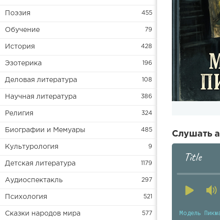
Поэзия
455
Обучение
79
История
428
Эзотерика
196
Деловая литература
108
Научная литература
386
Религия
324
Биографии и Мемуары
485
Слушать а
Культурология
9
Title
Детская литература
1179
Аудиоспектакль
297
Психология
521
Модель Пикм
Сказки народов мира
577