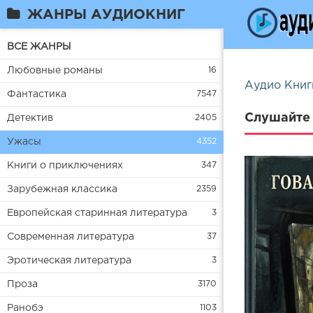
ЖАНРЫ АУДИОКНИГ
ВСЕ ЖАНРЫ
Любовные романы
16
Аудио Книг
Фантастика
7547
Слушайте 
Детектив
2405
Ужасы
4352
Книги о приключениях
347
Зарубежная классика
2359
Европейская старинная литература
3
Современная литература
37
Эротическая литература
3
Проза
3170
Ранобэ
1103