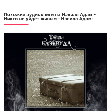
016 Шестнадцать
017 Семнадцать
Похожие аудиокниги на Нэвилл Адам –
018 Восемнадцать
Никто не уйдёт живым - Нэвилл Адам:
019 День третий. Девятнадцать
020 Двадцать
021 Двадцать один
022 Двадцать два
023 Двадцать три
024 Двадцать четыре
025 Двадцать пять
026 День четвертый. Двадцать шесть
027 Двадцать семь
028 Двадцать восемь
029 Двадцать девять