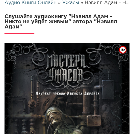
Аудио Книги Онлайн
»
Ужасы
» Нэвилл Адам – Никто не уйдёт живым | 25441
Слушайте аудиокнигу "Нэвилл Адам –
Никто не уйдёт живым" автора "Нэвилл
Адам"