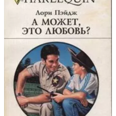
044 День седьмой. Сорок четыре
045 Сорок пять
046 Сорок шесть
047 Сорок семь
048 Сорок восемь
049 Сорок девять
050 Пятьдесят
051 Пятьдесят один
052 Пятьдесят два
053 Пятьдесят три
054 Пятьдесят четыре
055 Пятьдесят пять
056 Пятьдесят шесть
057 День восьмой. Пятьдесят семь