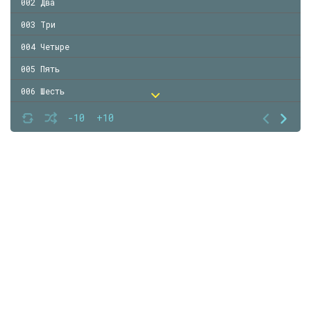
002 Два
003 Три
004 Четыре
005 Пять
006 Шесть
007 Семь
-10
+10
008 Восемь
009 Девять
010 Десять
011 Одиннадцать
012 Двенадцать
013 День второй. Тринадцать
014 Четырнадцать
015 Пятнадцать