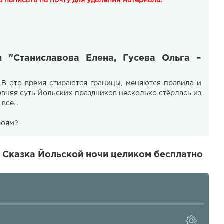
 написать на почту для удаления материала.
и "Станиславова Елена, Гусева Ольга –
 В это время стираются границы, меняются правила и
евняя суть Йольских праздников несколько стёрлась из
се...
роям?
– Сказка Йольской ночи целиком бесплатно