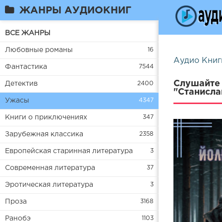
ЖАНРЫ АУДИОКНИГ
ВСЕ ЖАНРЫ
Любовные романы
16
Аудио Книг
Фантастика
7544
Слушайте 
Детектив
2400
"Станисла
Ужасы
4347
Книги о приключениях
347
Зарубежная классика
2358
Европейская старинная литература
3
Современная литература
37
Эротическая литература
3
Проза
3168
Ранобэ
1103