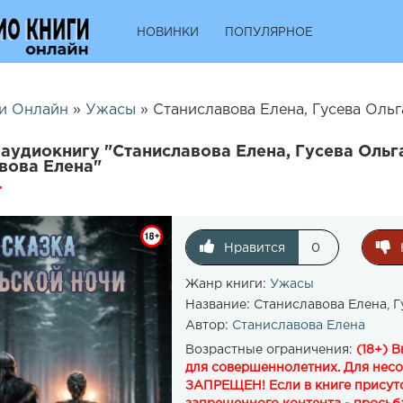
НОВИНКИ
ПОПУЛЯРНОЕ
и Онлайн
»
Ужасы
» Станиславова Елена, Гусева Ольг
аудиокнигу "Станиславова Елена, Гусева Ольга
вова Елена"
Нравится
0
Жанр книги:
Ужасы
Название:
Станиславова Елена, Г
Автор:
Станиславова Елена
Возрастные ограничения:
(18+) 
для совершеннолетних. Для нес
ЗАПРЕЩЕН! Если в книге присутс