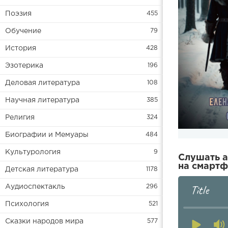
Поэзия
455
Обучение
79
История
428
Эзотерика
196
Деловая литература
108
Научная литература
385
Религия
324
Биографии и Мемуары
484
Культурология
9
Слушать а
на смартф
Детская литература
1178
Title
Аудиоспектакль
296
Психология
521
Сказки народов мира
577