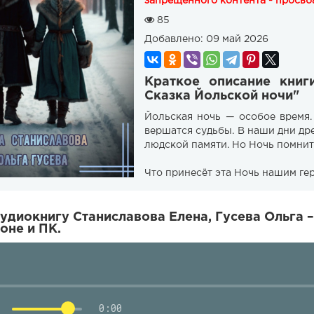
запрещенного контента - просьба
85
Добавлено:
09 май 2026
Краткое описание книг
Сказка Йольской ночи"
Йольская ночь — особое время.
вершатся судьбы. В наши дни др
людской памяти. Но Ночь помнит в
Что принесёт эта Ночь нашим ге
удиокнигу Станиславова Елена, Гусева Ольга 
оне и ПК.
0:00