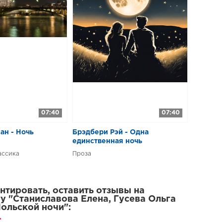
07:40
07:40
ан - Ночь
Брэдбери Рэй - Одна
единственная ночь
ассика
Проза
тировать, оставить отзывы на
у "Станиславова Елена, Гусева Ольга
Йольской ночи":