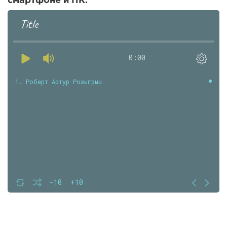
смартфоне и ПК.
Title
0:00
1. Роберт Артур Розыгрыш
-10
+10