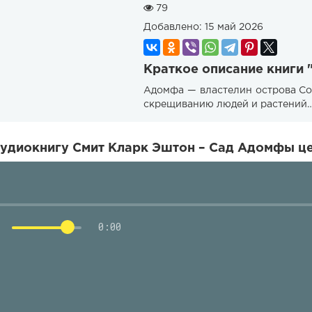
79
Добавлено:
15 май 2026
Краткое описание книги
Адомфа — властелин острова Со
скрещиванию людей и растений… 
удиокнигу Смит Кларк Эштон – Сад Адомфы це
0:00