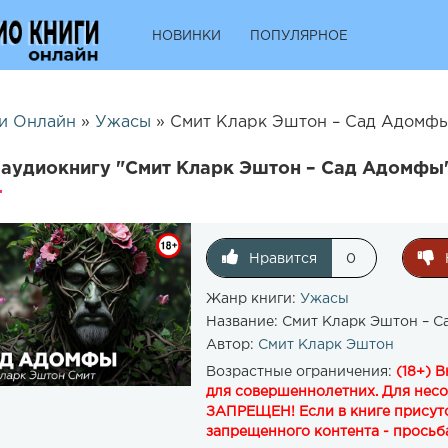
НОВИНКИ
ПОПУЛЯРНОЕ
и Онлайн
»
Ужасы
» Смит Кларк Эштон – Сад Адомфы
аудиокнигу "Смит Кларк Эштон – Сад Адомфы"
Нравится
0
Жанр книги:
Ужасы
Название:
Смит Кларк Эштон – С
Автор:
Смит Кларк Эштон
Возрастные ограничения:
(18+) 
для совершеннолетних. Для нес
ЗАПРЕЩЕН! Если в книге присутс
запрещенного контента - просьба