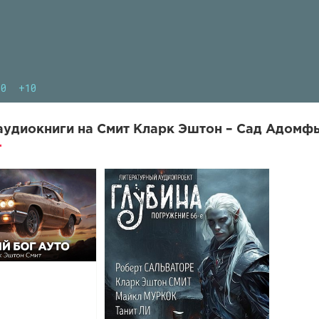
10
+10
удиокниги на Смит Кларк Эштон – Сад Адомфы