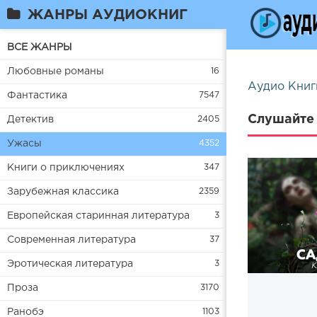
ЖАНРЫ АУДИОКНИГ
ВСЕ ЖАНРЫ
Любовные романы
16
Аудио Книг
Фантастика
7547
Слушайте 
Детектив
2405
Ужасы
4352
Книги о приключениях
347
Зарубежная классика
2359
Европейская старинная литература
3
Современная литература
37
Эротическая литература
3
Проза
3170
Ранобэ
1103