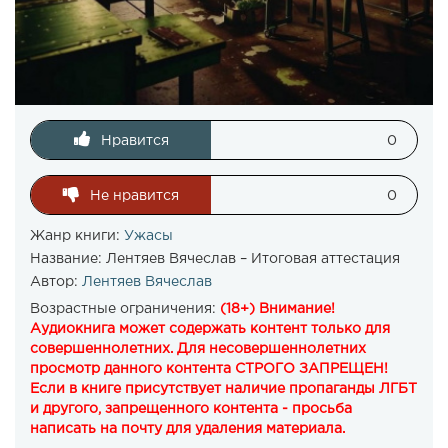
Нравится
0
Не нравится
0
Жанр книги:
Ужасы
Название:
Лентяев Вячеслав – Итоговая аттестация
Автор:
Лентяев Вячеслав
Возрастные ограничения:
(18+) Внимание!
Аудиокнига может содержать контент только для
совершеннолетних. Для несовершеннолетних
просмотр данного контента СТРОГО ЗАПРЕЩЕН!
Если в книге присутствует наличие пропаганды ЛГБТ
и другого, запрещенного контента - просьба
написать на почту для удаления материала.