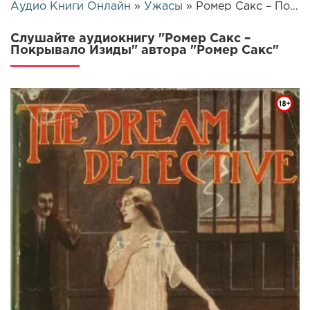
Аудио Книги Онлайн
»
Ужасы
» Ромер Сакс – Покрывало Изиды | 25631
Слушайте аудиокнигу "Ромер Сакс –
Покрывало Изиды" автора "Ромер Сакс"