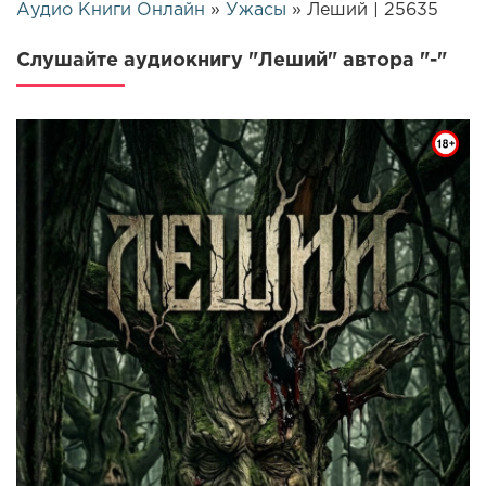
Аудио Книги Онлайн
»
Ужасы
» Леший | 25635
Слушайте аудиокнигу "Леший" автора "-"