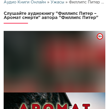
Аудио Книги Онлайн
»
Ужасы
» Филлипс Питер – Аромат смерти | 25670
Слушайте аудиокнигу "Филлипс Питер –
Аромат смерти" автора "Филлипс Питер"