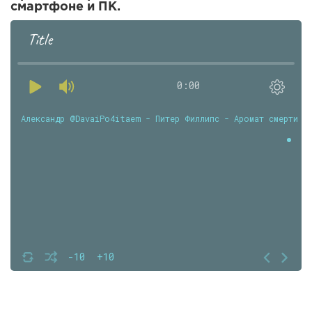
смартфоне и ПК.
Title
0:00
Александр @DavaiPo4itaem - Питер Филлипс - Аромат смерти
-10
+10