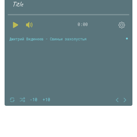
Title
0:00
Дмитрий Видинеев - Свиньи захолустья
-10
+10