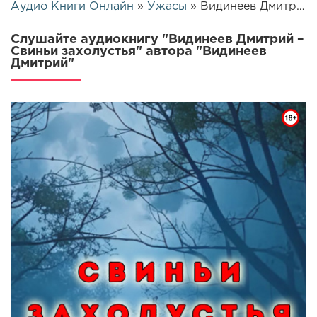
Аудио Книги Онлайн
»
Ужасы
» Видинеев Дмитрий – Свиньи захолустья | 25702
Слушайте аудиокнигу "Видинеев Дмитрий –
Свиньи захолустья" автора "Видинеев
Дмитрий"