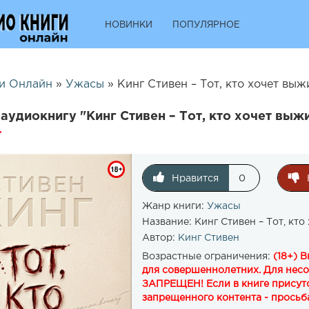
НОВИНКИ
ПОПУЛЯРНОЕ
и Онлайн
»
Ужасы
» Кинг Стивен – Тот, кто хочет выж
аудиокнигу "Кинг Стивен – Тот, кто хочет выжи
Нравится
0
Жанр книги:
Ужасы
Название:
Кинг Стивен – Тот, кто
Автор:
Кинг Стивен
Возрастные ограничения:
(18+) 
для совершеннолетних. Для нес
ЗАПРЕЩЕН! Если в книге присутс
запрещенного контента - просьба