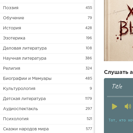
Поэзия
455
Обучение
79
История
428
Эзотерика
196
Деловая литература
108
Научная литература
386
Религия
324
Слушать а
Биографии и Мемуары
485
Title
Культурология
9
Детская литература
1179
Аудиоспектакль
297
Психология
521
Тот, кто хо
Сказки народов мира
577