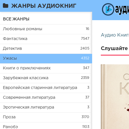
ЖАНРЫ АУДИОКНИГ
ВСЕ ЖАНРЫ
Любовные романы
16
Аудио Книг
Фантастика
7547
Слушайте 
Детектив
2405
Ужасы
4352
Книги о приключениях
347
Зарубежная классика
2359
Европейская старинная литература
3
Современная литература
37
Эротическая литература
3
Проза
3170
Ранобэ
1103