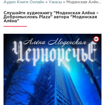
Аудио Книги Онлайн
»
Ужасы
» Моденская Алёна – Добромысловъ Plaza | 25723
Слушайте аудиокнигу "Моденская Алёна –
Добромысловъ Plaza" автора "Моденская
Алёна"