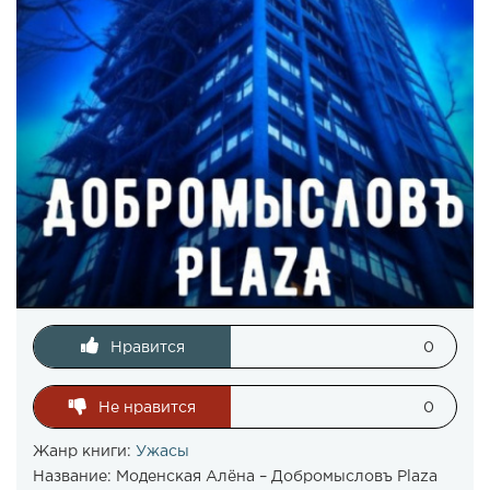
Нравится
0
Не нравится
0
Жанр книги:
Ужасы
Название:
Моденская Алёна – Добромысловъ Plaza