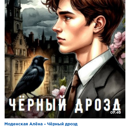
07:40
Моденская Алёна – Чёрный дрозд