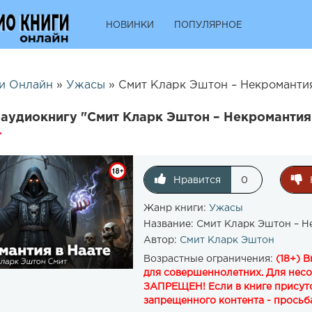
НОВИНКИ
ПОПУЛЯРНОЕ
и Онлайн
»
Ужасы
» Смит Кларк Эштон – Некромантия
аудиокнигу "Смит Кларк Эштон – Некромантия 
Нравится
0
Жанр книги:
Ужасы
Название:
Смит Кларк Эштон – Н
Автор:
Смит Кларк Эштон
Возрастные ограничения:
(18+) 
для совершеннолетних. Для нес
ЗАПРЕЩЕН! Если в книге присутс
запрещенного контента - просьба