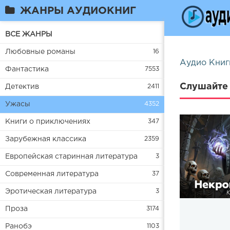
ЖАНРЫ АУДИОКНИГ
ВСЕ ЖАНРЫ
Любовные романы
16
Аудио Книг
Фантастика
7553
Слушайте 
Детектив
2411
Ужасы
4352
Книги о приключениях
347
Зарубежная классика
2359
Европейская старинная литература
3
Современная литература
37
Эротическая литература
3
Проза
3174
Ранобэ
1103