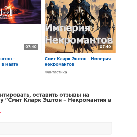
07:40
07:40
штон -
Смит Кларк Эштон - Империя
 в Наате
некромантов
Фантастика
тировать, оставить отзывы на
у "Смит Кларк Эштон – Некромантия в