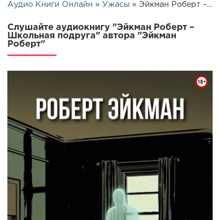
Аудио Книги Онлайн
»
Ужасы
» Эйкман Роберт – Школьная подруга | 25737
Слушайте аудиокнигу "Эйкман Роберт –
Школьная подруга" автора "Эйкман
Роберт"