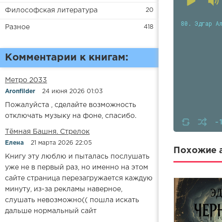
Философская литература
20
80. Эдгар А
Разное
418
Комментарии к книгам:
Метро 2033
Aronfilder
24 июня 2026 01:03
Пожалуйста , сделайте возможность
отключать музыку на фоне, спасибо.
-
​​Тёмная Башня. Стрелок
Елена
21 марта 2026 22:05
Похожие а
Книгу эту люблю и пыталась послушать
уже не в первый раз, но именно на этом
сайте страница перезагружается каждую
минуту, из-за рекламы наверное,
слушать невозможно(( пошла искать
дальше нормальный сайт