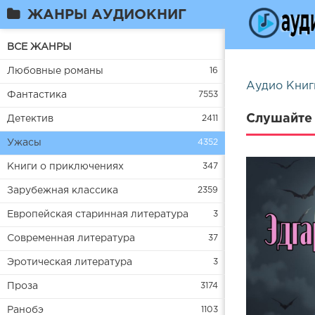
ЖАНРЫ АУДИОКНИГ
ВСЕ ЖАНРЫ
Любовные романы
16
Аудио Книг
Фантастика
7553
Слушайте 
Детектив
2411
Ужасы
4352
Книги о приключениях
347
Зарубежная классика
2359
Европейская старинная литература
3
Современная литература
37
Эротическая литература
3
Проза
3174
Ранобэ
1103