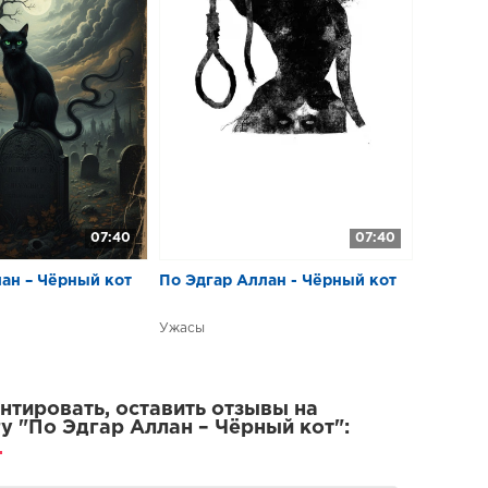
07:40
07:40
ан – Чёрный кот
По Эдгар Аллан - Чёрный кот
Ужасы
тировать, оставить отзывы на
у "По Эдгар Аллан – Чёрный кот":