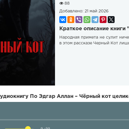
88
Добавлено:
21 май 2026
Краткое описание книги 
Народная примета не сулит ниче
в этом рассказе Черный Кот лишь
удиокнигу По Эдгар Аллан – Чёрный кот целик
0:00