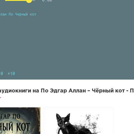
ллан По Черный кот
10
+10
удиокниги на По Эдгар Аллан – Чёрный кот - П