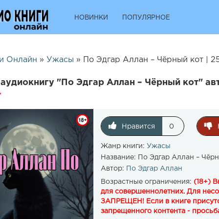
НОВИНКИ
ПОПУЛЯРНОЕ
и Онлайн
»
Ужасы
» По Эдгар Аллан – Чёрный кот | 2
аудиокнигу "По Эдгар Аллан – Чёрный кот" ав
Нравится
0
Жанр книги:
Ужасы
Название:
По Эдгар Аллан – Чёрн
Автор:
По Эдгар Аллан
Возрастные ограничения:
(18+) 
для совершеннолетних. Для нес
ЗАПРЕЩЕН! Если в книге присутс
запрещенного контента - просьба