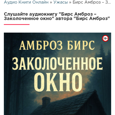
Аудио Книги Онлайн
»
Ужасы
» Бирс Амброз – Заколоченное окно | 25782
Слушайте аудиокнигу "Бирс Амброз –
Заколоченное окно" автора "Бирс Амброз"