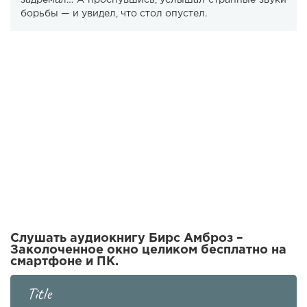
задремал… А проснувшись, услышал странные звуки
борьбы — и увидел, что стол опустел.
Слушать аудиокнигу Бирс Амброз –
Заколоченное окно целиком бесплатно на
смартфоне и ПК.
Title