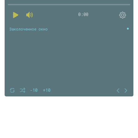
0:00
Заколоченное окно
-10
+10