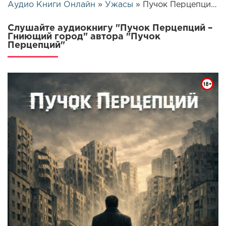
Аудио Книги Онлайн
»
Ужасы
» Пучок Перцепций – Гниющий город | 25816
Слушайте аудиокнигу "Пучок Перцепций –
Гниющий город" автора "Пучок
Перцепций"