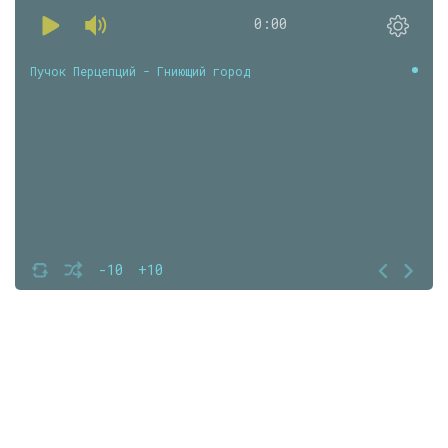
0:00
Пучок Перцепций - Гниющий город
-10
+10