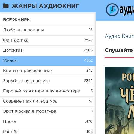
ЖАНРЫ АУДИОКНИГ
ВСЕ ЖАНРЫ
Любовные романы
16
Аудио Книг
Фантастика
7547
Слушайте 
Детектив
2405
Ужасы
4352
Книги о приключениях
347
Зарубежная классика
2359
Европейская старинная литература
3
Современная литература
37
Эротическая литература
3
Проза
3170
Ранобэ
1103