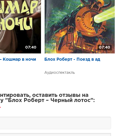
07:40
07:40
– Кошмар в ночи
Блох Роберт - Поезд в ад
Аудиоспектакль
тировать, оставить отзывы на
у "Блох Роберт – Черный лотос":