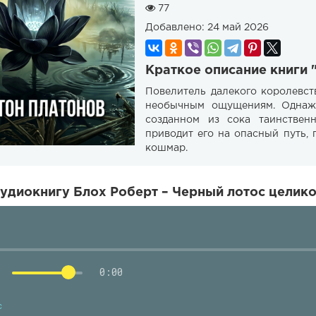
77
Добавлено:
24 май 2026
Краткое описание книги 
Повелитель далекого королевст
необычным ощущениям. Однажд
созданном из сока таинствен
приводит его на опасный путь,
кошмар.
удиокнигу Блох Роберт – Черный лотос целико
0:00
с