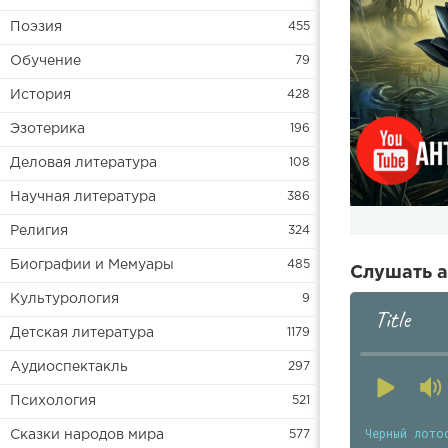
Поэзия
455
Обучение
79
История
428
Эзотерика
196
Деловая литература
108
Научная литература
386
Религия
324
Биографии и Мемуары
485
Слушать а
Культурология
9
Title
Детская литература
1179
Аудиоспектакль
297
Психология
521
Черный лото
Сказки народов мира
577