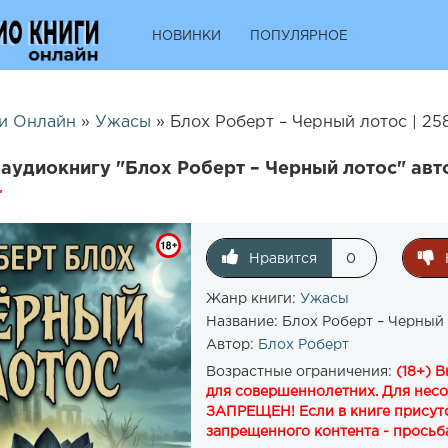
НОВИНКИ
ПОПУЛЯРНОЕ
и Онлайн
»
Ужасы
» Блох Роберт – Черный лотос | 25
аудиокнигу "Блох Роберт – Черный лотос" авт
Нравится
0
Жанр книги:
Ужасы
Название:
Блох Роберт – Черный
Автор:
Блох Роберт
Возрастные ограничения:
(18+) 
для совершеннолетних. Для нес
ЗАПРЕЩЕН! Если в книге присутс
запрещенного контента - просьба