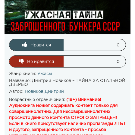
Нравится
0
Не нравится
0
Жанр книги:
Ужасы
Название:
Дмитрий Новиков – ТАЙНА ЗА СТАЛЬНОЙ
ДВЕРЬЮ
Автор:
Новиков Дмитрий
Возрастные ограничения:
(18+) Внимание!
Аудиокнига может содержать контент только для
совершеннолетних. Для несовершеннолетних
просмотр данного контента СТРОГО ЗАПРЕЩЕН!
Если в книге присутствует наличие пропаганды ЛГБТ
и другого, запрещенного контента - просьба